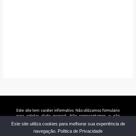
Este site tem caráter informativo. Não utilizamos formulário
para coletar dado pessoal. Não representamos e não
temos relação com nenhuma empresa ou programa citado
Este site utiliza cookies para melhorar sua experiência de
no conteúdo deste site. © 2025 revistaamora.com.br –
navegação.
Politica de Privacidade
Todos os direitos reservados. © 2026 revistaamora.com.br