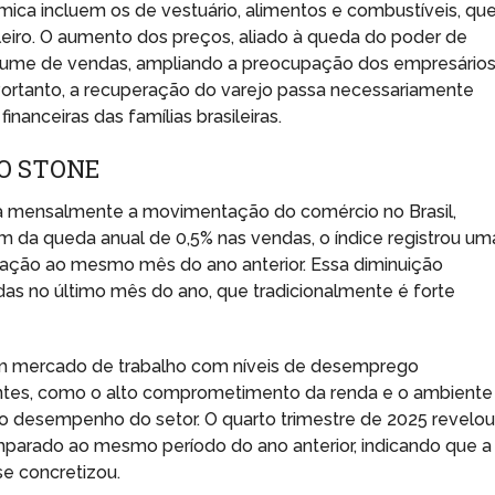
ica incluem os de vestuário, alimentos e combustíveis, qu
ileiro. O aumento dos preços, aliado à queda do poder de
lume de vendas, ampliando a preocupação dos empresário
Portanto, a recuperação do varejo passa necessariamente
nanceiras das famílias brasileiras.
JO STONE
ora mensalmente a movimentação do comércio no Brasil,
da queda anual de 0,5% nas vendas, o índice registrou um
ção ao mesmo mês do ano anterior. Essa diminuição
as no último mês do ano, que tradicionalmente é forte
um mercado de trabalho com níveis de desemprego
itantes, como o alto comprometimento da renda e o ambiente
 no desempenho do setor. O quarto trimestre de 2025 revelo
arado ao mesmo período do ano anterior, indicando que a
e concretizou.