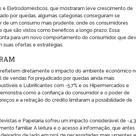
is e Eletrodomésticos, que mostraram leve crescimento de
ado por quedas, algumas categorias conseguiram se
iar de um consumo mais prudente, onde os consumidores
e que são vistos como benéficos a longo prazo. Essa
ponta para um novo comportamento do consumidor, que de
suas ofertas e estratégias.
ERAM
refletem diretamente o impacto do ambiente econômico n
 de vendas foi prejudicado por quedas ainda mais
stíveis e Lubrificantes com -5,7% e os Hipermercados e
demonstra como a confiança do consumidor e o poder de
reços e a retração do crédito limitaram a possibilidade de
Revistas e Papelaria sofreu um impacto considerável de -4,3
mento familiar. A leitura e o acesso à informação, que antes
 deixados de lado em prol de necessidades mais urgentes 