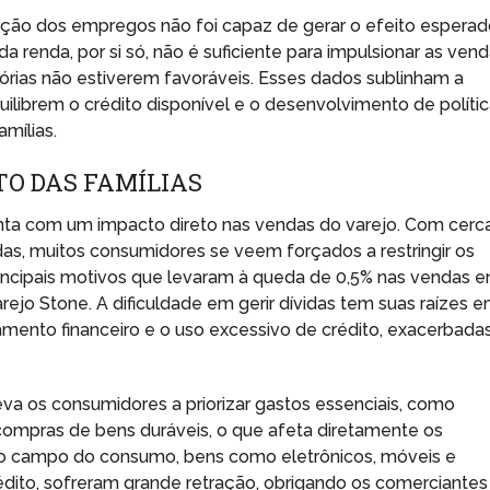
ação dos empregos não foi capaz de gerar o efeito espera
renda, por si só, não é suficiente para impulsionar as ven
sórias não estiverem favoráveis. Esses dados sublinham a
ilibrem o crédito disponível e o desenvolvimento de políti
mílias.
TO DAS FAMÍLIAS
onta com um impacto direto nas vendas do varejo. Com cerc
s, muitos consumidores se veem forçados a restringir os
rincipais motivos que levaram à queda de 0,5% nas vendas 
ejo Stone. A dificuldade em gerir dívidas tem suas raízes 
ejamento financeiro e o uso excessivo de crédito, exacerbada
eva os consumidores a priorizar gastos essenciais, como
ompras de bens duráveis, o que afeta diretamente os
No campo do consumo, bens como eletrônicos, móveis e
édito, sofreram grande retração, obrigando os comerciantes