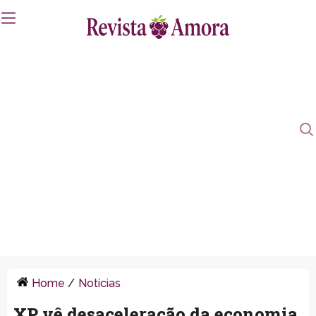
Home
/
Notícias
XP vê desaceleração da economia,