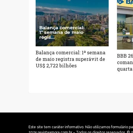
Balança comercial: 1ª semana
BBB 26
de maio registra superávit de
comand
US$ 2,722 bilhões
quarta
Este site tem caráter informativo. Não utilizamos formulári
2025 revistaamora.com.br – Todos os direitos reservados. © 2