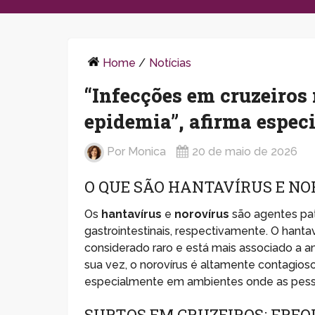
Home
/
Notícias
“Infecções em cruzeiros
epidemia”, afirma especi
Por
Monica
20 de maio de 2026
O QUE SÃO HANTAVÍRUS E NO
Os
hantavírus
e
norovírus
são agentes pat
gastrointestinais, respectivamente. O hantav
considerado raro e está mais associado a am
sua vez, o norovírus é altamente contagios
especialmente em ambientes onde as pesso
SURTOS EM CRUZEIROS: FREQ