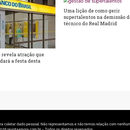
Uma lição de como gerir
supertalentos na demissão d
técnico do Real Madrid
 revela atração que
ará a festa desta
o para coletar dado pessoal. Não representamos e não temos relação com nenh
026 revistaamora.com.br – Todos os direitos reservados.