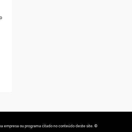
o
uma empresa ou programa citado no conteúdo deste site. ©