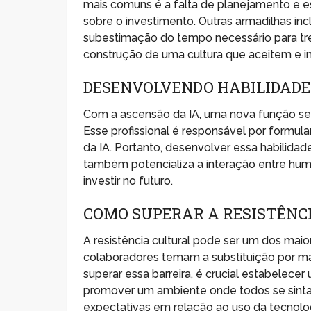
mais comuns é a falta de planejamento e es
sobre o investimento. Outras armadilhas in
subestimação do tempo necessário para trei
construção de uma cultura que aceitem e i
DESENVOLVENDO HABILIDADE
Com a ascensão da IA, uma nova função se 
Esse profissional é responsável por formu
da IA. Portanto, desenvolver essa habilida
também potencializa a interação entre huma
investir no futuro.
COMO SUPERAR A RESISTÊNCI
A resistência cultural pode ser um dos ma
colaboradores temam a substituição por má
superar essa barreira, é crucial estabelece
promover um ambiente onde todos se sint
expectativas em relação ao uso da tecnolog