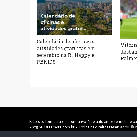
Calendário de oficinas e
Vitóri
atividades gratuitas em
desban
setembro na Ri Happy e
Palmei
PBKIDS
Este site tem caráter informativo. Não utilizamos formulári
2025 revistaamora.com.br – Todos os direitos reservados. © 2