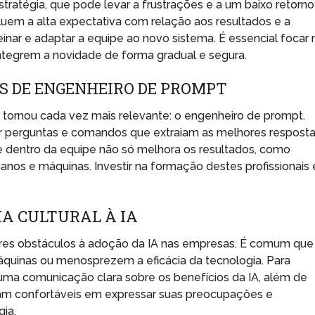
tratégia, que pode levar a frustrações e a um baixo retorno
cluem a alta expectativa com relação aos resultados e a
nar e adaptar a equipe ao novo sistema. É essencial focar 
ntegrem a novidade de forma gradual e segura.
S DE ENGENHEIRO DE PROMPT
tornou cada vez mais relevante: o engenheiro de prompt.
lar perguntas e comandos que extraiam as melhores respost
de dentro da equipe não só melhora os resultados, como
nos e máquinas. Investir na formação destes profissionais 
A CULTURAL À IA
iores obstáculos à adoção da IA nas empresas. É comum que
quinas ou menosprezem a eficácia da tecnologia. Para
r uma comunicação clara sobre os benefícios da IA, além de
am confortáveis em expressar suas preocupações e
ia.