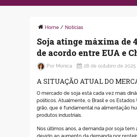
Home
/
Notícias
Soja atinge máxima de 
de acordo entre EUA e C
Por
Monica
28 de outubro de 2025
A SITUAÇÃO ATUAL DO MERC
O mercado de soja está cada vez mais dinâ
políticos. Atualmente, o Brasil e os Estado
grão, que é fundamental na alimentação h
produtos industriais.
Nos últimos anos, a demanda por soja tem 
devido ao aumento da demanda por proteína