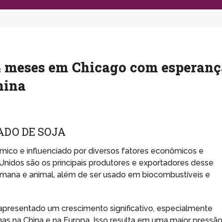
4 meses em Chicago com esperanç
hina
ADO DE SOJA
mico e influenciado por diversos fatores econômicos e
s Unidos são os principais produtores e exportadores desse
umana e animal, além de ser usado em biocombustíveis e
apresentado um crescimento significativo, especialmente
s na China e na Europa. Isso resulta em uma maior pressã