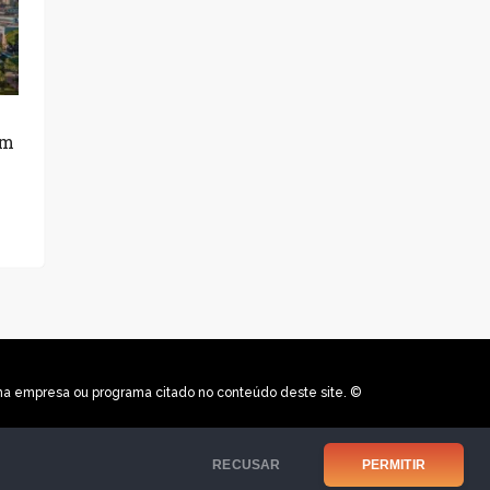
em
uma empresa ou programa citado no conteúdo deste site. ©
RECUSAR
PERMITIR