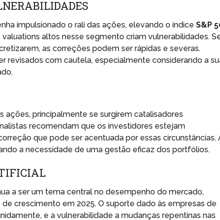
LNERABILIDADES
nha impulsionado o rali das ações, elevando o índice
S&P 5
s valuations altos nesse segmento criam vulnerabilidades. S
cretizarem, as correções podem ser rápidas e severas.
r revisados com cautela, especialmente considerando a su
ado.
s ações, principalmente se surgirem catalisadores
Analistas recomendam que os investidores estejam
correção que pode ser acentuada por essas circunstâncias. 
vando a necessidade de uma gestão eficaz dos portfólios.
TIFICIAL
nua a ser um tema central no desempenho do mercado,
es de crescimento em 2025. O suporte dado às empresas de
inidamente, e a vulnerabilidade a mudanças repentinas nas