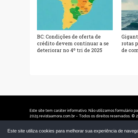
BC: Condições de oferta de
Gigant
crédito devem continuar a se
rotas 
deteriorar no 4º tri de 2025
de com
Este site tem caráter informativo. Não utilizamos formulári
2025 revistaamora.com.br – Todos os direitos reservados. © 2
Este site utiliza cookies para melhorar sua experiência de naveg
Quem Somos
|
Contato
|
Termos
|
Política