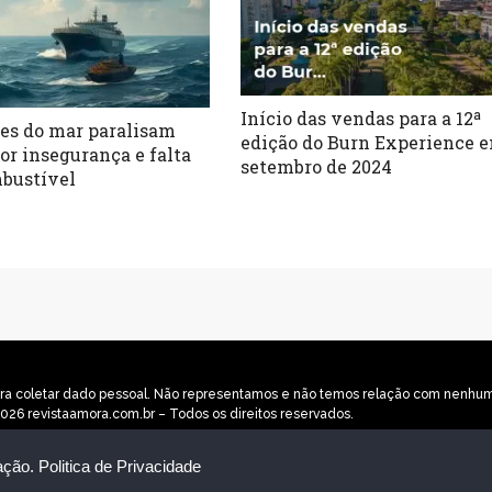
Início das vendas para a 12ª
es do mar paralisam
edição do Burn Experience 
por insegurança e falta
setembro de 2024
bustível
o para coletar dado pessoal. Não representamos e não temos relação com nenh
026 revistaamora.com.br – Todos os direitos reservados.
ação.
Politica de Privacidade