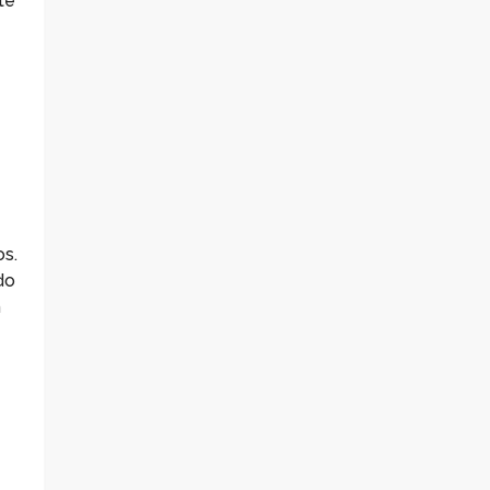
te
os.
do
m
s