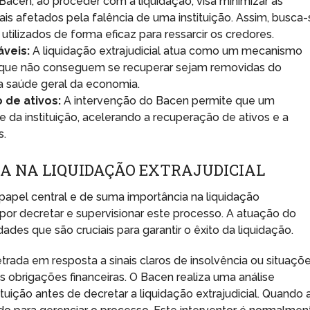
Bacen, ao proceder com a liquidação, visa minimizar as
ais afetados pela falência de uma instituição. Assim, busca
 utilizados de forma eficaz para ressarcir os credores.
áveis:
A liquidação extrajudicial atua como um mecanismo
ões que não conseguem se recuperar sejam removidas do
a a saúde geral da economia.
 de ativos:
A intervenção do Bacen permite que um
da instituição, acelerando a recuperação de ativos e a
s.
A NA LIQUIDAÇÃO EXTRAJUDICIAL
apel central e de suma importância na liquidação
 por decretar e supervisionar este processo. A atuação do
des que são cruciais para garantir o êxito da liquidação.
etrada em resposta a sinais claros de insolvência ou situaçõ
s obrigações financeiras. O Bacen realiza uma análise
tuição antes de decretar a liquidação extrajudicial. Quando 