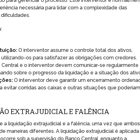
o para gerenciar o processo. Este interventor é normalmen
periência necessária para lidar com a complexidade das
dificuldades.
:
tuição:
O interventor assume o controle total dos ativos,
tilizando-os para satisfazer as obrigações com credores.
Central e o interventor devem comunicar-se regularmente
ando sobre o progresso da liquidação e a situação dos ativ
ções:
O interventor deve garantir um encerramento ordena
a evitar corridas aos caixas e outras situações que poderia
ÃO EXTRAJUDICIAL E FALÊNCIA
 a liquidação extrajudicial e a falência, uma vez que ambo
e maneiras diferentes. A liquidação extrajudicial é aplicada
e ocorre sob a supervisão do Banco Central, enquanto a