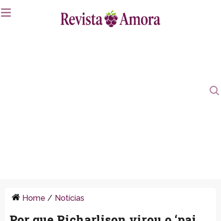
Home
/
Notícias
Por que Richarlison virou o ‘pai