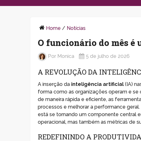
Home
/
Notícias
O funcionário do mês é 
Por
Monica
5 de julho de 2026
A REVOLUÇÃO DA INTELIGÊNC
A inserção da
inteligência artificial
(IA) na
forma como as organizações operam e se o
de maneira rápida e eficiente, as ferrament
processos e melhorar a performance geral
está se tornando um componente central e
operacional, mas também as métricas de s
REDEFININDO A PRODUTIVIDA