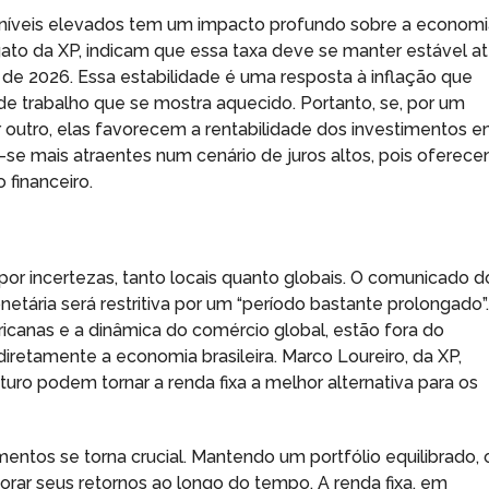
níveis elevados tem um impacto profundo sobre a economi
gato da XP, indicam que essa taxa deve se manter estável a
 de 2026. Essa estabilidade é uma resposta à inflação que
e trabalho que se mostra aquecido. Portanto, se, por um
por outro, elas favorecem a rentabilidade dos investimentos 
m-se mais atraentes num cenário de juros altos, pois oferec
financeiro.
or incertezas, tanto locais quanto globais. O comunicado d
etária será restritiva por um “período bastante prolongado”
ricanas e a dinâmica do comércio global, estão fora do
iretamente a economia brasileira. Marco Loureiro, da XP,
turo podem tornar a renda fixa a melhor alternativa para os
mentos se torna crucial. Mantendo um portfólio equilibrado, 
orar seus retornos ao longo do tempo. A renda fixa, em