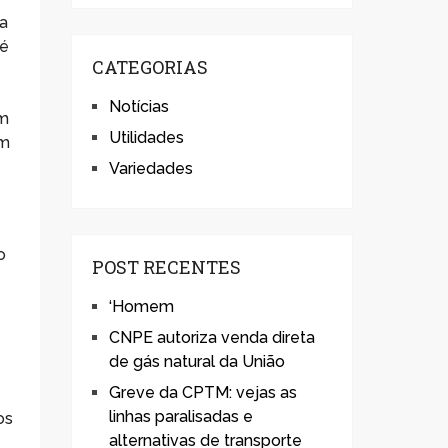
a
té
CATEGORIAS
Notícias
em
Utilidades
em
Variedades
o
POST RECENTES
.
‘Homem
CNPE autoriza venda direta
de gás natural da União
Greve da CPTM: vejas as
linhas paralisadas e
os
alternativas de transporte