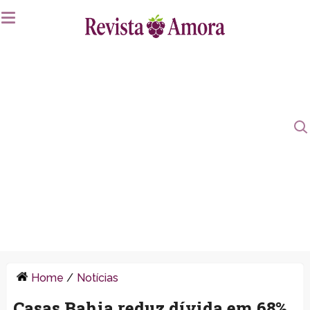
Home
/
Notícias
Casas Bahia reduz dívida em 68%,