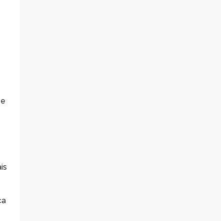
 e
is
ça