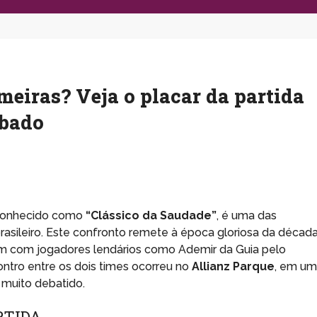
meiras? Veja o placar da partida
ábado
, conhecido como
“Clássico da Saudade”
, é uma das
rasileiro. Este confronto remete à época gloriosa da décad
m com jogadores lendários como Ademir da Guia pelo
ontro entre os dois times ocorreu no
Allianz Parque
, em u
muito debatido.
RTIDA