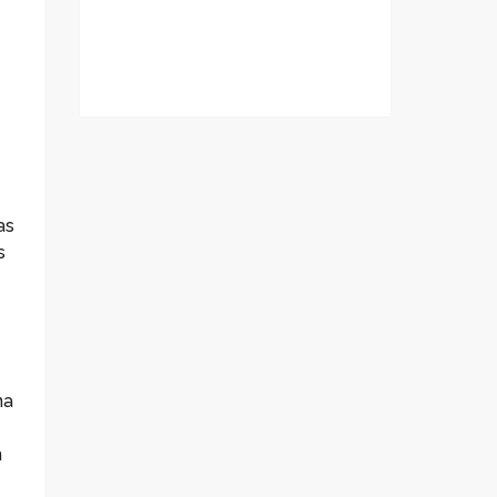
as
s
na
m