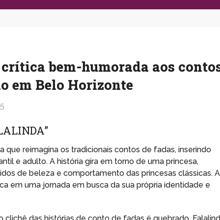
z crítica bem-humorada aos conto
ão em Belo Horizonte
25
LALINDA”
 que reimagina os tradicionais contos de fadas, inserindo
til e adulto. A história gira em torno de uma princesa,
cidos de beleza e comportamento das princesas clássicas. 
rca em uma jornada em busca da sua própria identidade e
 clichê das histórias de conto de fadas é quebrado. Falalind