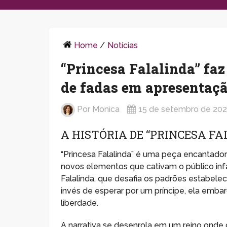
Home
/
Notícias
“Princesa Falalinda” fa
de fadas em apresentaç
Por
Monica
15 de setembro de 20
A HISTÓRIA DE “PRINCESA FA
“Princesa Falalinda” é uma peça encantadora
novos elementos que cativam o público infan
Falalinda, que desafia os padrões estabele
invés de esperar por um príncipe, ela emba
liberdade.
A narrativa se desenrola em um reino onde o