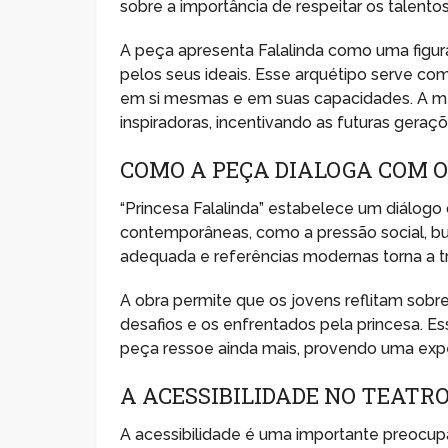
sobre a importância de respeitar os talen
A peça apresenta Falalinda como uma figura 
pelos seus ideais. Esse arquétipo serve co
em si mesmas e em suas capacidades. A me
inspiradoras, incentivando as futuras geraç
COMO A PEÇA DIALOGA COM 
“Princesa Falalinda” estabelece um diálog
contemporâneas, como a pressão social, bu
adequada e referências modernas torna a tr
A obra permite que os jovens reflitam sobre
desafios e os enfrentados pela princesa. 
peça ressoe ainda mais, provendo uma expe
A ACESSIBILIDADE NO TEATR
A acessibilidade é uma importante preocupa