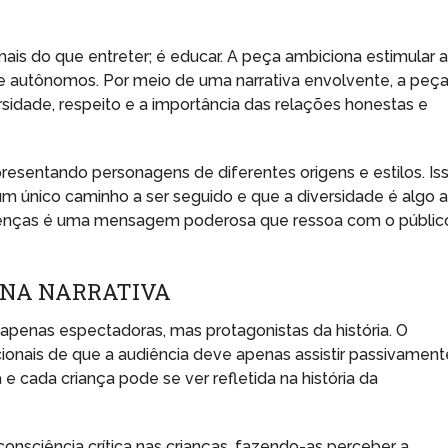
mais do que entreter; é educar. A peça ambiciona estimular 
 e autônomos. Por meio de uma narrativa envolvente, a peç
dade, respeito e a importância das relações honestas e
resentando personagens de diferentes origens e estilos. Is
um único caminho a ser seguido e que a diversidade é algo 
ferenças é uma mensagem poderosa que ressoa com o públic
 NA NARRATIVA
o apenas espectadoras, mas protagonistas da história. O
cionais de que a audiência deve apenas assistir passivament
 e cada criança pode se ver refletida na história da
nsciência crítica nas crianças, fazendo-as perceber a