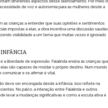
entam diferentes aspectos desse silenciamento. Por meio 
 necessidade de voz e autonomia para as mulheres desde a
m as crianças a entender que suas opiniões e sentimentos
ciais impostas a elas, a obra incentiva uma discussão saudáv
azendo visibilidade a um tema que muitas vezes é ignorado
 INFÂNCIA
 a liberdade de expressão. Falalinda ensina às crianças qu
 elas são capazes de moldar o próprio destino. Num mundo
omunicar e se afirmar é vital.
o deve ser encorajada desde a infância. Isso reflete na
cientes. No palco, a interação entre Falalinda e outros
 levar a mudanças significativas e como a escuta ativa é