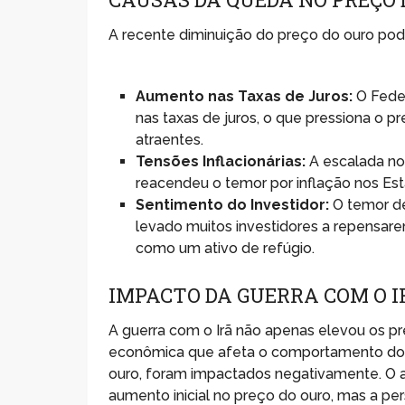
A recente diminuição do preço do ouro pode 
Aumento nas Taxas de Juros:
O Feder
nas taxas de juros, o que pressiona o p
atraentes.
Tensões Inflacionárias:
A escalada nos
reacendeu o temor por inflação nos Es
Sentimento do Investidor:
O temor de
levado muitos investidores a repensare
como um ativo de refúgio.
IMPACTO DA GUERRA COM O 
A guerra com o Irã não apenas elevou os p
econômica que afeta o comportamento dos i
ouro, foram impactados negativamente. O 
aumento inicial no preço do ouro, mas a per