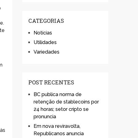
e
CATEGORIAS
e.
te
Notícias
Utilidades
Variedades
um
POST RECENTES
a
BC publica norma de
retenção de stablecoins por
24 horas; setor cripto se
pronuncia
Em nova reviravolta,
 às
Republicanos anuncia