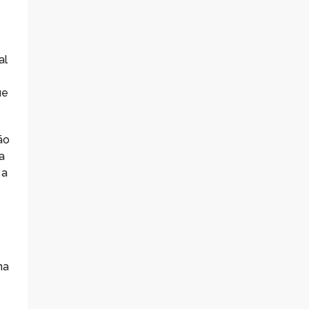
al
ue
ão
a
 a
ma