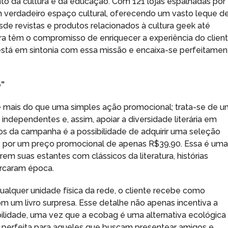
 da cultura e da educação. Com 121 lojas espalhadas por
m verdadeiro espaço cultural, oferecendo um vasto leque d
sde revistas e produtos relacionados à cultura geek até
ura têm o compromisso de enriquecer a experiência do client
 está em sintonia com essa missão e encaixa-se perfeitamen
o”
 é mais do que uma simples ação promocional; trata-se de 
 independentes e, assim, apoiar a diversidade literária em
vos da campanha é a possibilidade de adquirir uma seleção
ivos por um preço promocional de apenas R$39,90. Essa é um
em suas estantes com clássicos da literatura, histórias
rcaram época.
ualquer unidade física da rede, o cliente recebe como
 um livro surpresa. Esse detalhe não apenas incentiva a
idade, uma vez que a ecobag é uma alternativa ecológica
a é perfeita para aqueles que buscam presentear amigos e