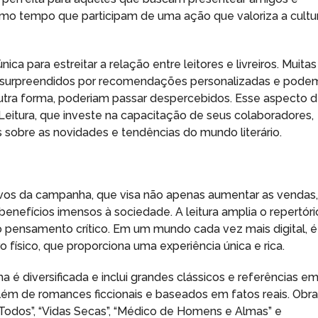
smo tempo que participam de uma ação que valoriza a cultu
para estreitar a relação entre leitores e livreiros. Muitas
s são surpreendidos por recomendações personalizadas e pode
outra forma, poderiam passar despercebidos. Esse aspecto 
 Leitura, que investe na capacitação de seus colaboradores,
sobre as novidades e tendências do mundo literário.
ivos da campanha, que visa não apenas aumentar as vendas
enefícios imensos à sociedade. A leitura amplia o repertóri
o pensamento crítico. Em um mundo cada vez mais digital, é
 físico, que proporciona uma experiência única e rica.
a é diversificada e inclui grandes clássicos e referências e
 além de romances ficcionais e baseados em fatos reais. Obr
Todos”, “Vidas Secas”, “Médico de Homens e Almas” e