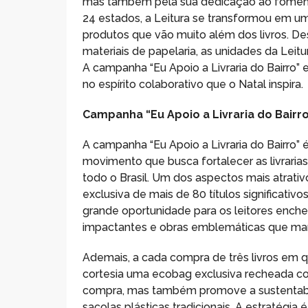
mas também pela sua dedicação ao fomento
24 estados, a Leitura se transformou em u
produtos que vão muito além dos livros. De
materiais de papelaria, as unidades da Leit
A campanha “Eu Apoio a Livraria do Bairro”
no espírito colaborativo que o Natal inspira.
Campanha “Eu Apoio a Livraria do Bairr
A campanha “Eu Apoio a Livraria do Bairro”
movimento que busca fortalecer as livrarias
todo o Brasil. Um dos aspectos mais atrati
exclusiva de mais de 80 títulos significat
grande oportunidade para os leitores encher
impactantes e obras emblemáticas que ma
Ademais, a cada compra de três livros em q
cortesia uma ecobag exclusiva recheada com
compra, mas também promove a sustentabil
sacolas plásticas tradicionais. A estratégi