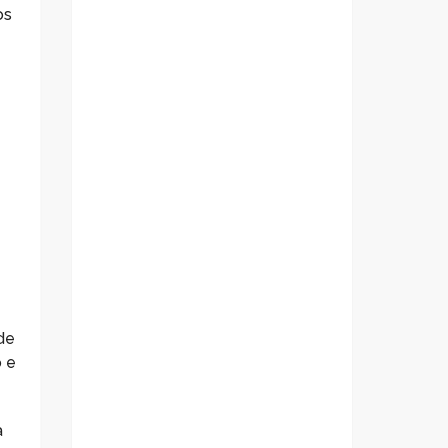
os
de
 e
a