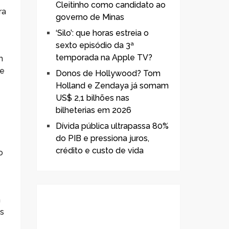
Cleitinho como candidato ao
ra
governo de Minas
‘Silo’: que horas estreia o
sexto episódio da 3ª
temporada na Apple TV?
m
de
Donos de Hollywood? Tom
Holland e Zendaya já somam
US$ 2,1 bilhões nas
bilheterias em 2026
Dívida pública ultrapassa 80%
do PIB e pressiona juros,
,
crédito e custo de vida
o
m
as