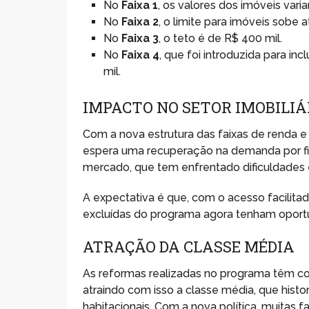
No
Faixa 1
, os valores dos imóveis vari
No
Faixa 2
, o limite para imóveis sobe a
No
Faixa 3
, o teto é de R$ 400 mil.
No
Faixa 4
, que foi introduzida para inc
mil.
IMPACTO NO SETOR IMOBILIÁ
Com a nova estrutura das faixas de renda e
espera uma recuperação na demanda por fin
mercado, que tem enfrentado dificuldades e
A expectativa é que, com o acesso facilitad
excluídas do programa agora tenham oportu
ATRAÇÃO DA CLASSE MÉDIA
As reformas realizadas no programa têm c
atraindo com isso a classe média, que histo
habitacionais. Com a nova política, muitas