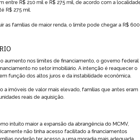
am entre R$ 210 mil e R$ 275 mil, de acordo com a localidade
té R$ 275 mil.
luir as famílias de maior renda, o limite pode chegar a R$ 600
RIO
 o aumento nos limites de financiamento, o governo federal
anciamento no setor imobiliário. A intenção é reaquecer o
m função dos altos juros e da instabilidade econômica.
o a imóveis de valor mais elevado, famílias que antes eram
nidades reais de aquisição.
omo intuito maior a expansão da abrangência do MCMV,
ricamente não tinha acesso facilitado a financiamentos
 famílias poderão ter acesso a uma moradia mais adequada,