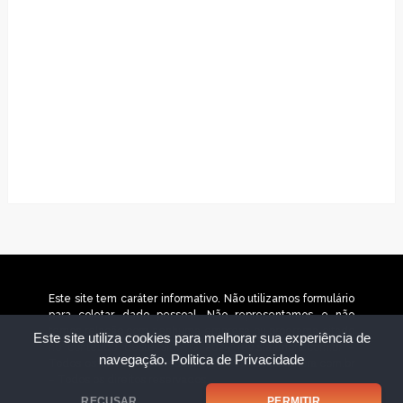
Este site tem caráter informativo. Não utilizamos formulário
para coletar dado pessoal. Não representamos e não
temos relação com nenhuma empresa ou programa citado
Este site utiliza cookies para melhorar sua experiência de
no conteúdo deste site. © 2025 revistaamora.com.br –
navegação.
Politica de Privacidade
Todos os direitos reservados. © 2026 revistaamora.com.br
– Todos os direitos reservados.
RECUSAR
PERMITIR