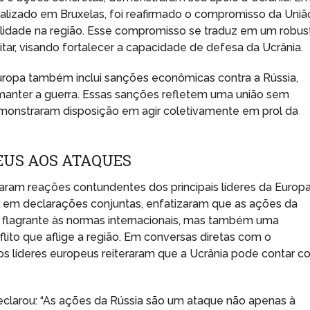
ealizado em Bruxelas, foi reafirmado o compromisso da Uniã
bilidade na região. Esse compromisso se traduz em um robus
itar, visando fortalecer a capacidade de defesa da Ucrânia.
Europa também inclui sanções econômicas contra a Rússia,
anter a guerra. Essas sanções refletem uma união sem
monstraram disposição em agir coletivamente em prol da
EUS AOS ATAQUES
aram reações contundentes dos principais líderes da Europa
, em declarações conjuntas, enfatizaram que as ações da
 flagrante às normas internacionais, mas também uma
lito que aflige a região. Em conversas diretas com o
os líderes europeus reiteraram que a Ucrânia pode contar 
clarou: “As ações da Rússia são um ataque não apenas à