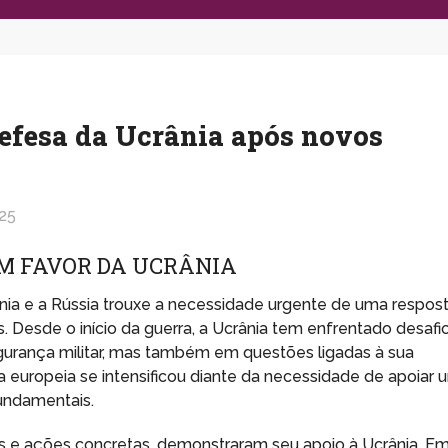
efesa da Ucrânia após novos
25
EM FAVOR DA UCRÂNIA
ânia e a Rússia trouxe a necessidade urgente de uma respos
 Desde o início da guerra, a Ucrânia tem enfrentado desafi
egurança militar, mas também em questões ligadas à sua
sta europeia se intensificou diante da necessidade de apoiar 
fundamentais.
es e ações concretas, demonstraram seu apoio à Ucrânia. E