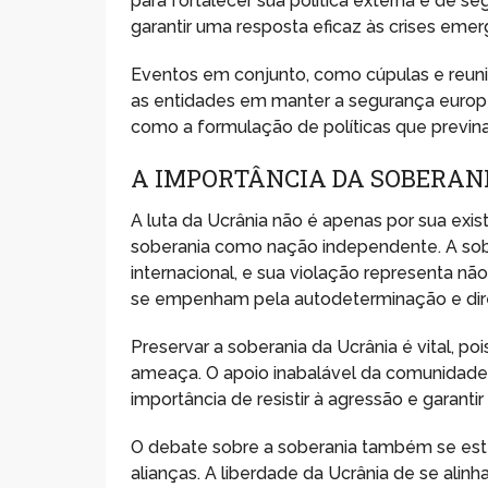
para fortalecer sua política externa e de s
garantir uma resposta eficaz às crises emer
Eventos em conjunto, como cúpulas e reun
as entidades em manter a segurança europeia
como a formulação de políticas que previna
A IMPORTÂNCIA DA SOBERA
A luta da Ucrânia não é apenas por sua exis
soberania como nação independente. A sobe
internacional, e sua violação representa 
se empenham pela autodeterminação e dir
Preservar a soberania da Ucrânia é vital, p
ameaça. O apoio inabalável da comunidade 
importância de resistir à agressão e garanti
O debate sobre a soberania também se esten
alianças. A liberdade da Ucrânia de se ali