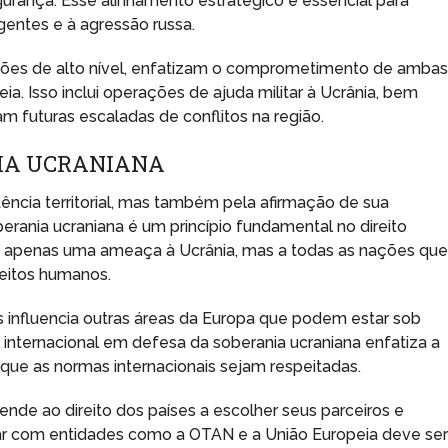
egurança. Esse alinhamento estratégico é essencial para
gentes e à agressão russa.
iões de alto nível, enfatizam o comprometimento de amba
. Isso inclui operações de ajuda militar à Ucrânia, bem
m futuras escaladas de conflitos na região.
NIA UCRANIANA
tência territorial, mas também pela afirmação de sua
rania ucraniana é um princípio fundamental no direito
não apenas uma ameaça à Ucrânia, mas a todas as nações qu
eitos humanos.
ois influencia outras áreas da Europa que podem estar sob
internacional em defesa da soberania ucraniana enfatiza a
r que as normas internacionais sejam respeitadas.
de ao direito dos países a escolher seus parceiros e
nhar com entidades como a OTAN e a União Europeia deve se