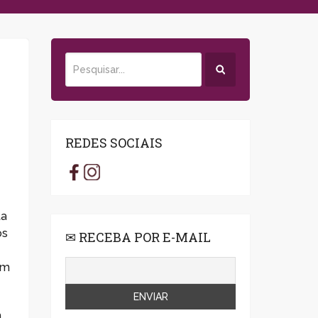
REDES SOCIAIS
ta
os
✉ RECEBA POR E-MAIL
um
m