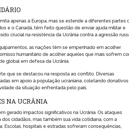
IDÁRIO
imita apenas à Europa, mas se estende a diferentes partes 
os e o Canadá, têm feito questão de enviar ajuda militar e
sido crucial na resistência da Ucrânia contra a agressão russ
quipamentos, as nações têm se empenhado em acolher
romisso humanitário de acolher aqueles que mais sofrem c
de global em defesa da Ucrânia.
rte que se destacou na resposta ao conflito. Diversas
das em apoio à população ucraniana, coletando donativos
idade da situação enfrentada pelo país.
ES NA UCRÂNIA
êm gerado impactos significativos na Ucrânia. Os ataques
 dos cidadãos, mas também sua vida cotidiana, com a
a. Escolas, hospitais e estradas sofreram consequências,