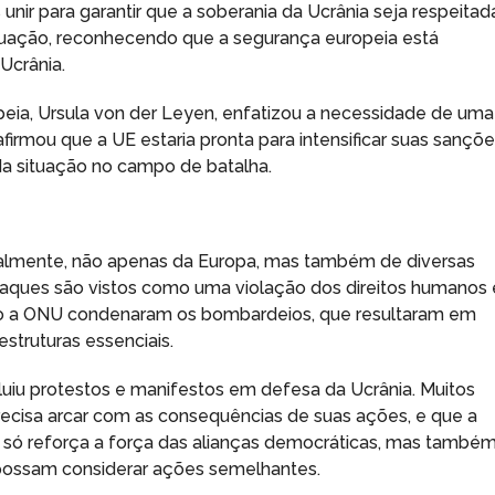
nir para garantir que a soberania da Ucrânia seja respeitada
ituação, reconhecendo que a segurança europeia está
Ucrânia.
peia, Ursula von der Leyen, enfatizou a necessidade de uma
firmou que a UE estaria pronta para intensificar suas sançõ
da situação no campo de batalha.
obalmente, não apenas da Europa, mas também de diversas
ataques são vistos como uma violação dos direitos humanos 
omo a ONU condenaram os bombardeios, que resultaram em
aestruturas essenciais.
luiu protestos e manifestos em defesa da Ucrânia. Muitos
precisa arcar com as consequências de suas ações, e que a
o só reforça a força das alianças democráticas, mas també
 possam considerar ações semelhantes.