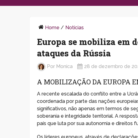
Home
/
Notícias
Europa se mobiliza em d
ataques da Rússia
Por
Monica
28 de dezembro de 20
A MOBILIZAÇÃO DA EUROPA 
A recente escalada do conflito entre a Ucr
coordenada por parte das nações europeias.
significativos, não apenas em termos de s
soberania e integridade territorial. A respo
país que luta por sua autonomia e direitos 
Os líderes europeus, através de declaraçõ