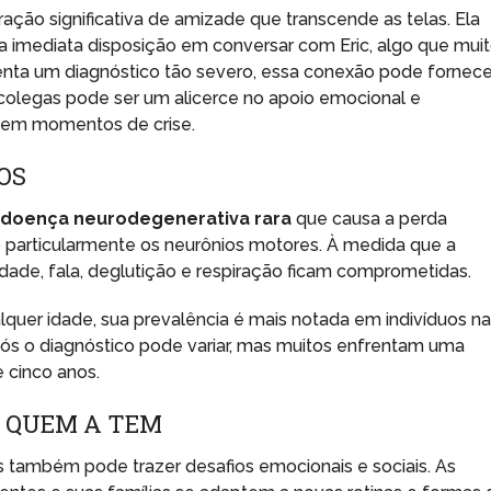
ção significativa de amizade que transcende as telas. Ela
sua imediata disposição em conversar com Eric, algo que mui
nta um diagnóstico tão severo, essa conexão pode fornece
colegas pode ser um alicerce no apoio emocional e
al em momentos de crise.
OS
a
doença neurodegenerativa rara
que causa a perda
 particularmente os neurônios motores. À medida que a
dade, fala, deglutição e respiração ficam comprometidas.
quer idade, sua prevalência é mais notada em indivíduos n
pós o diagnóstico pode variar, mas muitos enfrentam uma
 cinco anos.
E QUEM A TEM
 também pode trazer desafios emocionais e sociais. As