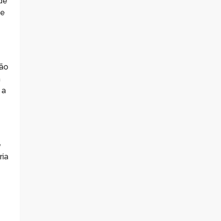
de
 e
ção
á
 a
e
ria