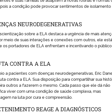
entes e suas famílias se adaptem a novas rotinas e formas 
, pois a condição pode provocar sentimentos de isolamento
OENÇAS NEURODEGENERATIVAS
scientização sobre a ELA destaca a urgência de mais aten
or meio de suas interações e conexões com outros, ele est
e os portadores de ELA enfrentam e incentivando o público
LUTA CONTRA A ELA
poio a pacientes com doenças neurodegenerativas, Eric Dan
a contra a ELA. Sua disposição para compartilhar sua histó
spira outros a fazerem o mesmo. Cada passo que ele dá não
ifica viver com uma condição de saúde complexa, mas
 agem na luta por cura e compreensão.
ETENIMENTO REAGE A DIAGNÓSTICOS