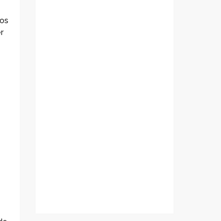
tos
r
a