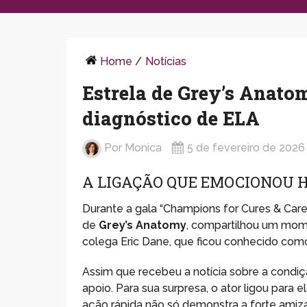
Home
/
Notícias
Estrela de Grey’s Anato
diagnóstico de ELA
Por
Monica
5 de fevereiro de 2026
A LIGAÇÃO QUE EMOCIONOU
Durante a gala “Champions for Cures & Care
de
Grey’s Anatomy
, compartilhou um mom
colega Eric Dane, que ficou conhecido co
Assim que recebeu a notícia sobre a con
apoio. Para sua surpresa, o ator ligou par
ação rápida não só demonstra a forte ami