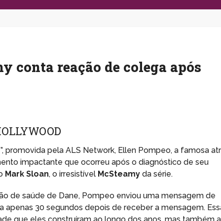
my conta reação de colega após
 HOLLYWOOD
”, promovida pela ALS Network, Ellen Pompeo, a famosa atr
ento impactante que ocorreu após o diagnóstico de seu
mo
Mark Sloan
, o irresistível
McSteamy
da série.
dição de saúde de Dane, Pompeo enviou uma mensagem de
a ela apenas 30 segundos depois de receber a mensagem. Ess
zade que eles construíram ao longo dos anos, mas também 