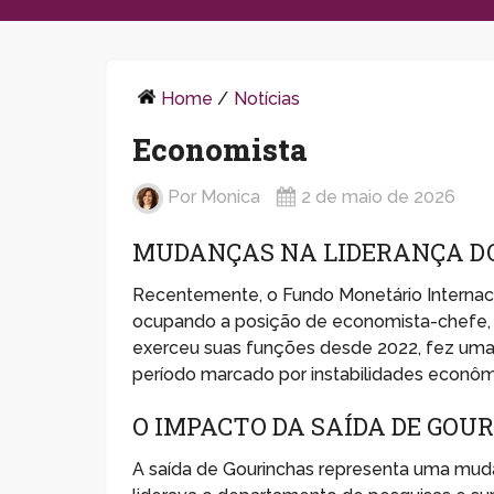
Home
/
Notícias
Economista
Por
Monica
2 de maio de 2026
MUDANÇAS NA LIDERANÇA D
Recentemente, o Fundo Monetário Internacio
ocupando a posição de economista-chefe, d
exerceu suas funções desde 2022, fez uma co
período marcado por instabilidades econômi
O IMPACTO DA SAÍDA DE GOU
A saída de Gourinchas representa uma muda