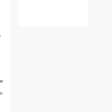
a
ar
po