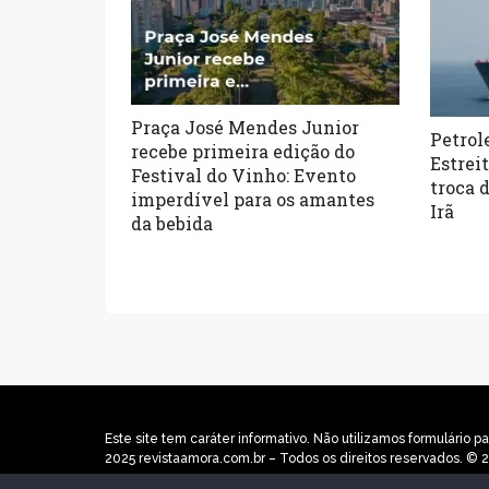
Praça José Mendes Junior
Petrol
recebe primeira edição do
Estrei
Festival do Vinho: Evento
troca 
imperdível para os amantes
Irã
da bebida
Este site tem caráter informativo. Não utilizamos formulári
2025 revistaamora.com.br – Todos os direitos reservados. © 2