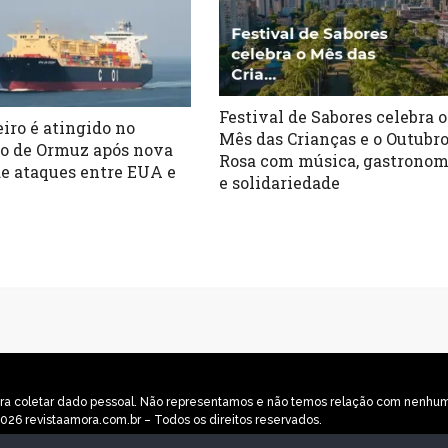
Festival de Sabores celebra o
eiro é atingido no
Mês das Crianças e o Outubr
to de Ormuz após nova
Rosa com música, gastronom
de ataques entre EUA e
e solidariedade
o para coletar dado pessoal. Não representamos e não temos relação com nenh
026 revistaamora.com.br – Todos os direitos reservados.