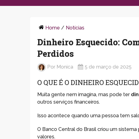
Home
/
Notícias
Dinheiro Esquecido: Com
Perdidos
Por
Monica
5 de março de 2025
O QUE É O DINHEIRO ESQUECI
Muita gente nem imagina, mas pode ter
di
outros serviços financeiros.
Isso acontece quando uma pessoa tem sald
O Banco Central do Brasil criou um sistema p
valores.