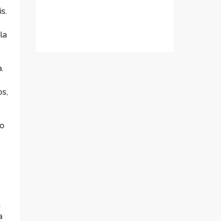
s.
la
.
s,
go
a
a