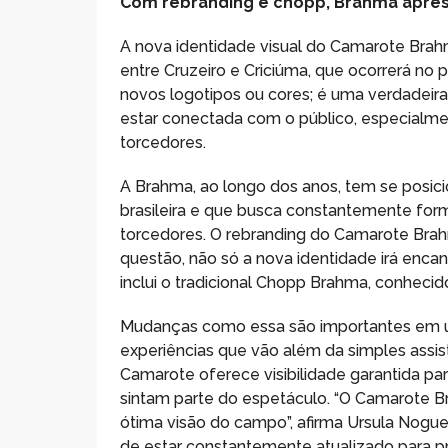
Com rebranding e chopp, Brahma apres
A nova identidade visual do Camarote Brah
entre Cruzeiro e Criciúma, que ocorrerá no
novos logotipos ou cores; é uma verdadei
estar conectada com o público, especialm
torcedores.
A Brahma, ao longo dos anos, tem se posic
brasileira e que busca constantemente for
torcedores. O rebranding do Camarote Bra
questão, não só a nova identidade irá enca
inclui o tradicional Chopp Brahma, conhecid
Mudanças como essa são importantes em u
experiências que vão além da simples assi
Camarote oferece visibilidade garantida p
sintam parte do espetáculo. “O Camarote 
ótima visão do campo”, afirma Ursula Noguei
de estar constantemente atualizado para pr