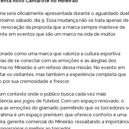
enta novo Camarote no Mineirão
ma será oficialmente apresentada durante o aguardado due
 próximo sábado, dia 9. Essa mudança não se trata apenas de
ra renovação da proposta que a marca sempre manteve de
ente em eventos que são um marco na vida de muitos
ionado como uma marca que valoriza a cultura esportiva
mas de se conectar com as emoções e as alegrias dos
hma no Mineirão é um reflexo dessa missão. No evento em
ntar os visitantes, mas também a experiência completa que
o por sua cremosidade e frescor.
m contexto onde o público busca cada vez mais
stência aos jogos de futebol. Com um espaço renovado, o
ara as emoções do gramado, permitindo que os torcedores s
Brahma é um espaço premium, que oferece conforto e uma
ra, gerente comercial do Mineirão, ressaltando a importânci
oporcionar o melhor ao torcedor.