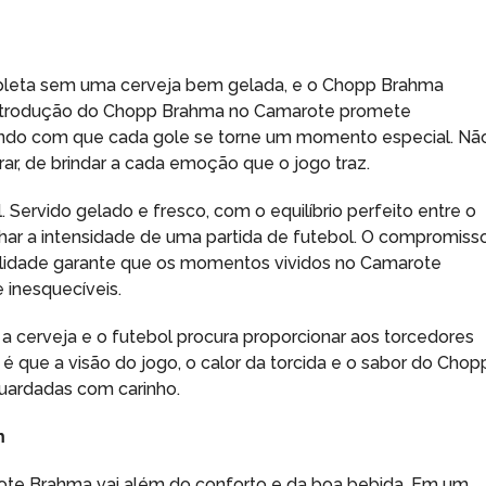
leta sem uma cerveja bem gelada, e o Chopp Brahma
 introdução do Chopp Brahma no Camarote promete
zendo com que cada gole se torne um momento especial. Nã
rar, de brindar a cada emoção que o jogo traz.
 Servido gelado e fresco, com o equilíbrio perfeito entre o
har a intensidade de uma partida de futebol. O compromiss
lidade garante que os momentos vividos no Camarote
 inesquecíveis.
 a cerveja e o futebol procura proporcionar aos torcedores
 é que a visão do jogo, o calor da torcida e o sabor do Chop
uardadas com carinho.
m
ote Brahma vai além do conforto e da boa bebida. Em um