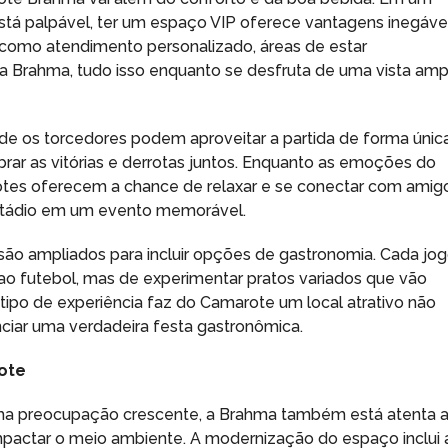
tá palpável, ter um espaço VIP oferece vantagens inegávei
, como atendimento personalizado, áreas de estar
ca Brahma, tudo isso enquanto se desfruta de uma vista amp
 os torcedores podem aproveitar a partida de forma única
brar as vitórias e derrotas juntos. Enquanto as emoções do
tes oferecem a chance de relaxar e se conectar com amigo
estádio em um evento memorável.
o ampliados para incluir opções de gastronomia. Cada jo
ao futebol, mas de experimentar pratos variados que vão
 tipo de experiência faz do Camarote um local atrativo não
enciar uma verdadeira festa gastronômica.
rote
ma preocupação crescente, a Brahma também está atenta 
ctar o meio ambiente. A modernização do espaço inclui 