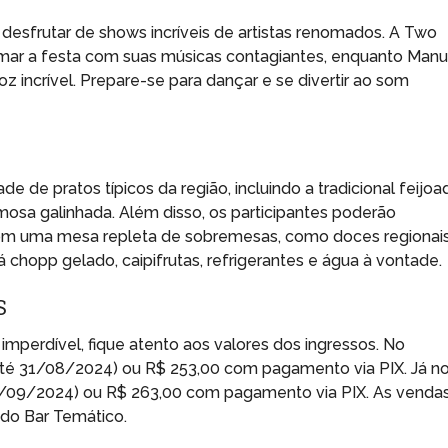
 desfrutar de shows incríveis de artistas renomados. A Two
ar a festa com suas músicas contagiantes, enquanto Man
 incrível. Prepare-se para dançar e se divertir ao som
 de pratos típicos da região, incluindo a tradicional feijoa
osa galinhada. Além disso, os participantes poderão
r com uma mesa repleta de sobremesas, como doces regionais
á chopp gelado, caipifrutas, refrigerantes e água à vontade.
S
 imperdível, fique atento aos valores dos ingressos. No
(até 31/08/2024) ou R$ 253,00 com pagamento via PIX. Já n
 18/09/2024) ou R$ 263,00 com pagamento via PIX. As venda
l do Bar Temático.