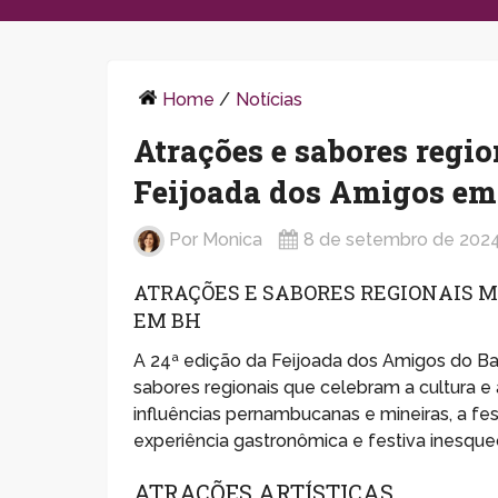
Home
/
Notícias
Atrações e sabores regi
Feijoada dos Amigos e
Por
Monica
8 de setembro de 202
ATRAÇÕES E SABORES REGIONAIS M
EM BH
A 24ª edição da Feijoada dos Amigos do B
sabores regionais que celebram a cultura e
influências pernambucanas e mineiras, a fes
experiência gastronômica e festiva inesquec
ATRAÇÕES ARTÍSTICAS