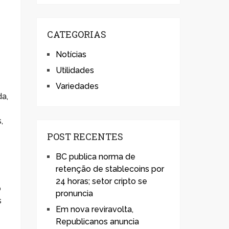
u
CATEGORIAS
Notícias
Utilidades
Variedades
da,
,
POST RECENTES
BC publica norma de
retenção de stablecoins por
24 horas; setor cripto se
o
pronuncia
s
Em nova reviravolta,
Republicanos anuncia