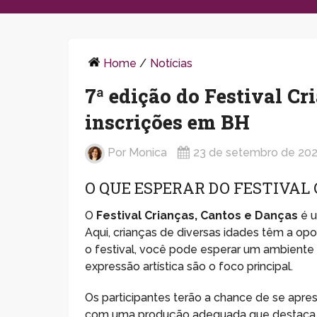
Home
/
Notícias
7ª edição do Festival Cr
inscrições em BH
Por
Monica
23 de setembro de 20
O QUE ESPERAR DO FESTIVAL
O
Festival Crianças, Cantos e Danças
é u
Aqui, crianças de diversas idades têm a o
o festival, você pode esperar um ambiente a
expressão artística são o foco principal.
Os participantes terão a chance de se apr
com uma produção adequada que destaca s