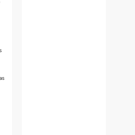
a
s
as